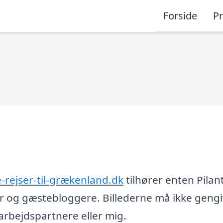
Forside
P
ge-rejser-til-grækenland.dk
tilhører enten Pilan
er og gæstebloggere. Billederne må ikke geng
rbejdspartnere eller mig.