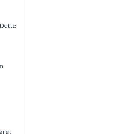
 Dette
en
eret