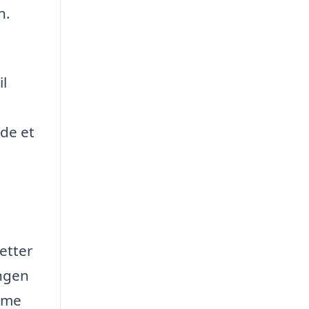
n.
il
nde et
letter
ingen
amme