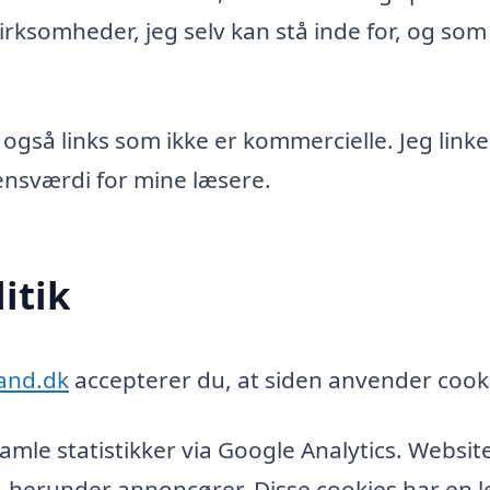
rksomheder, jeg selv kan stå inde for, og som
 også links som ikke er kommercielle. Jeg linke
idensværdi for mine læsere.
itik
land.dk
accepterer du, at siden anvender cook
amle statistikker via Google Analytics. Websit
, herunder annoncører. Disse cookies har en l