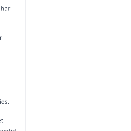
 har
r
ies.
et
evetid