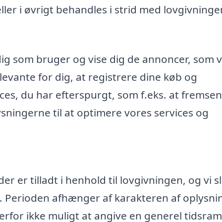
r i øvrigt behandles i strid med lovgivninge
dig som bruger og vise dig de annoncer, som v
evante for dig, at registrere dine køb og
ices, du har efterspurgt, som f.eks. at fremse
ningerne til at optimere vores services og
 er tilladt i henhold til lovgivningen, og vi s
. Perioden afhænger af karakteren af oplysn
rfor ikke muligt at angive en generel tidsr