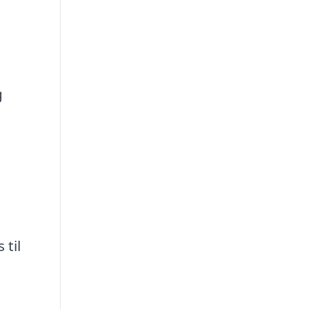
g
 til