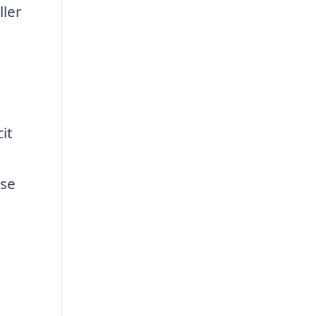
ller
e
it
lse