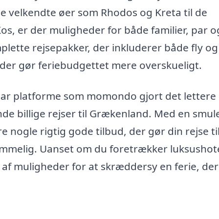
e velkendte øer som Rhodos og Kreta til de
, er der muligheder for både familier, par o
plette rejsepakker, der inkluderer både fly og
, der gør feriebudgettet mere overskueligt.
har platforme som momondo gjort det lettere
de billige rejser til Grækenland. Med en smul
re nogle rigtig gode tilbud, der gør din rejse ti
melig. Uanset om du foretrækker luksushote
r af muligheder for at skræddersy en ferie, der