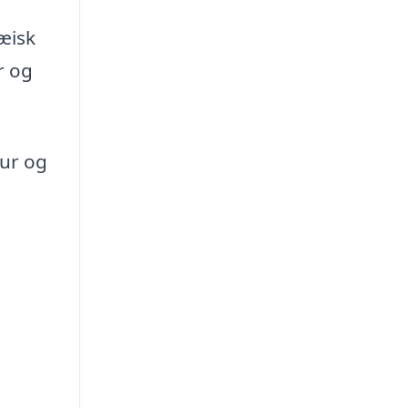
æisk
r og
tur og