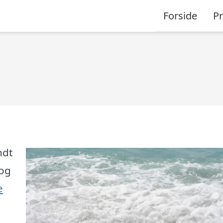
Forside
P
ndt
 og
e