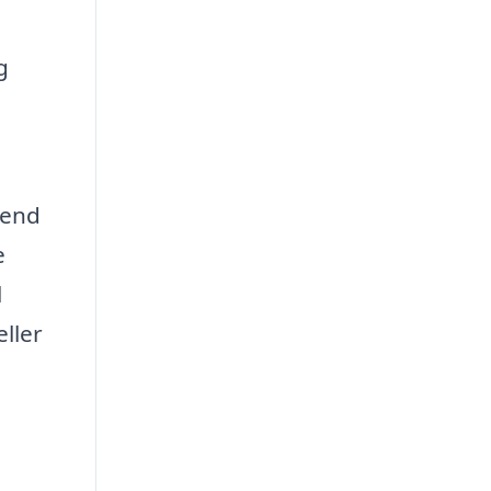
g
 end
e
l
ller