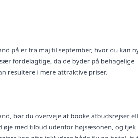
nd på er fra maj til september, hvor du kan 
især fordelagtige, da de byder på behagelige
n resultere i mere attraktive priser.
enland, bør du overveje at booke afbudsrejser el
ld øje med tilbud udenfor højsæsonen, og tjek
ejser kan ofte inkludere både fly og hotel, hvi