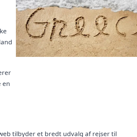
ske
land
erer
e en
b tilbyder et bredt udvalg af rejser til