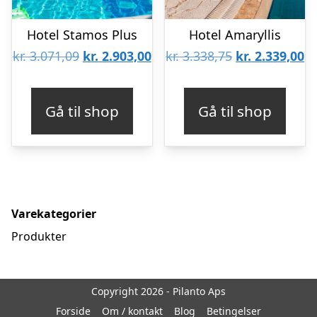
Hotel Stamos Plus
Hotel Amaryllis
Den
Den
Den
D
kr.
3.071,09
kr.
2.903,00
kr.
3.338,75
kr.
2.339,00
oprindelige
aktuelle
oprindelige
ak
pris
pris
pris
pr
Gå til shop
Gå til shop
var:
er:
var:
er
kr. 3.071,09.
kr. 2.903,00.
kr. 3.338,75.
kr
Varekategorier
Produkter
Copyright 2026 - Pilanto Aps
Forside
Om / kontakt
Blog
Betingelser