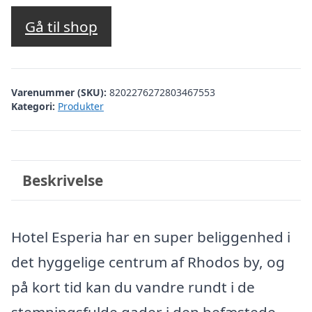
oprindelige
aktuelle
pris
pris
Gå til shop
var:
er:
kr. 2.681,31.
kr. 2.182,00.
Varenummer (SKU):
8202276272803467553
Kategori:
Produkter
Beskrivelse
Hotel Esperia har en super beliggenhed i
det hyggelige centrum af Rhodos by, og
på kort tid kan du vandre rundt i de