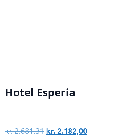
Hotel Esperia
Den
Den
kr.
2.681,31
kr.
2.182,00