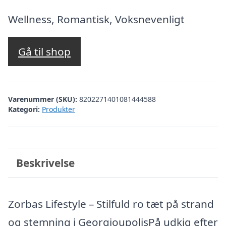
oprindelige
aktuelle
pris
pris
Wellness, Romantisk, Voksnevenligt
var:
er:
kr. 3.161,75.
kr. 2.421,00.
Gå til shop
Varenummer (SKU):
8202271401081444588
Kategori:
Produkter
Beskrivelse
Zorbas Lifestyle – Stilfuld ro tæt på strand
og stemning i GeorgioupolisPå udkig efter