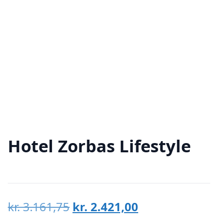
Hotel Zorbas Lifestyle
Den
Den
kr.
3.161,75
kr.
2.421,00