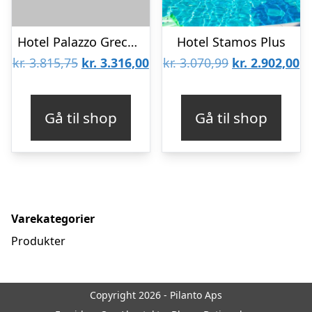
Hotel Palazzo Greco Boutique
Hotel Stamos Plus
Den
Den
Den
D
kr.
3.815,75
kr.
3.316,00
kr.
3.070,99
kr.
2.902,00
oprindelige
aktuelle
oprindelige
ak
pris
pris
pris
pr
Gå til shop
Gå til shop
var:
er:
var:
er
kr. 3.815,75.
kr. 3.316,00.
kr. 3.070,99.
kr
Varekategorier
Produkter
Copyright 2026 - Pilanto Aps