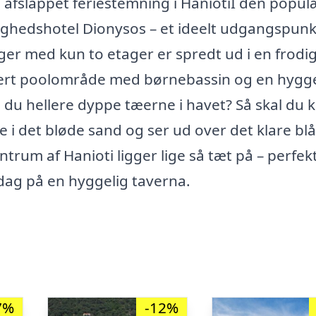
g afslappet feriestemning i HaniotiI den popu
lighedshotel Dionysos – et ideelt udgangspunk
nger med kun to etager er spredt ud i en frodi
kert poolområde med børnebassin og en hygge
l du hellere dyppe tæerne i havet? Så skal du 
 i det bløde sand og ser ud over det klare blå
trum af Hanioti ligger lige så tæt på – perfekt 
ddag på en hyggelig taverna.
7%
-12%