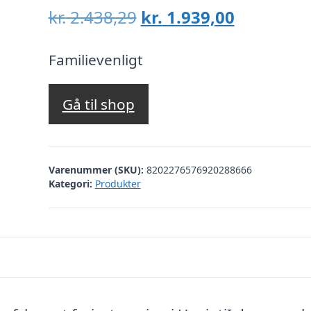
Den
Den
kr.
2.438,29
kr.
1.939,00
oprindelige
aktuelle
pris
pris
Familievenligt
var:
er:
kr. 2.438,29.
kr. 1.939,
Gå til shop
Varenummer (SKU):
8202276576920288666
Kategori:
Produkter