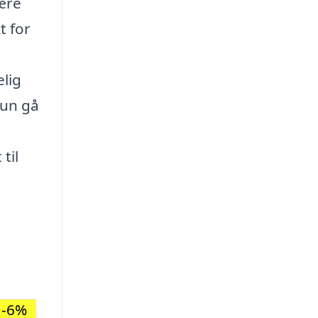
lære
t for
g
lig
kun gå
til
-6%