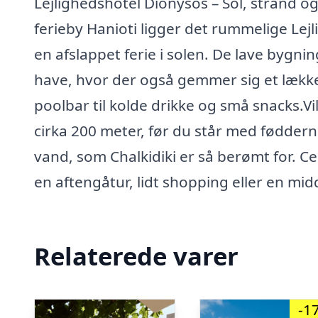
Lejlighedshotel Dionysos – Sol, strand o
ferieby Hanioti ligger det rummelige Lej
en afslappet ferie i solen. De lave bygni
have, hvor der også gemmer sig et læk
poolbar til kolde drikke og små snacks.Vi
cirka 200 meter, før du står med fødderne
vand, som Chalkidiki er så berømt for. Cen
en aftengåtur, lidt shopping eller en mi
Relaterede varer
-1