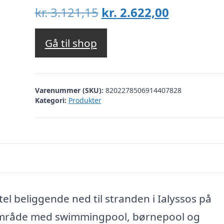
Den
Den
kr.
3.121,15
kr.
2.622,00
oprindelige
aktuelle
pris
pris
Gå til shop
var:
er:
kr. 3.121,15.
kr. 2.622,
Varenummer (SKU):
8202278506914407828
Kategori:
Produkter
tel beliggende ned til stranden i Ialyssos på
olområde med swimmingpool, børnepool og