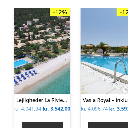
-12%
-1
Lejligheder La Riviera Barbati
Den
Den
Den
kr.
4.041,34
kr.
3.542,00
kr.
4.096,74
kr.
3.59
oprindelige
aktuelle
oprinde
pris
pris
pris