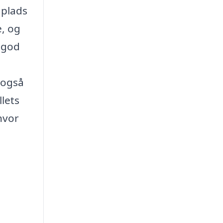
 plads
e, og
 god
 også
llets
hvor