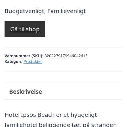
oprindelige
aktuelle
pris
pris
Budgetvenligt, Familievenligt
var:
er:
kr. 3.652,67.
kr. 3.153,00.
Gå til shop
Varenummer (SKU):
8202279179946042613
Kategori:
Produkter
Beskrivelse
Hotel Ipsos Beach er et hyggeligt
familiehotel beliggende tæt på stranden