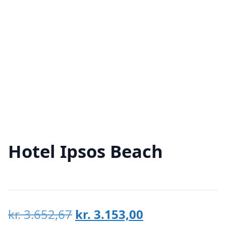
Hotel Ipsos Beach
Den
Den
kr.
3.652,67
kr.
3.153,00