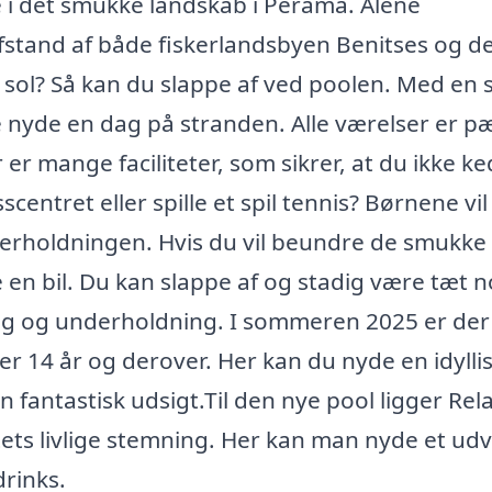
e i det smukke landskab i Perama. Alene
fstand af både fiskerlandsbyen Benitses og d
 sol? Så kan du slappe af ved poolen. Med en 
e nyde en dag på stranden. Alle værelser er p
er mange faciliteter, som sikrer, at du ikke k
sscentret eller spille et spil tennis? Børnene vi
derholdningen. Hvis du vil beundre de smukke
e en bil. Du kan slappe af og stadig være tæt 
opping og underholdning. I sommeren 2025 er de
r 14 år og derover. Her kan du nyde en idylli
 fantastisk udsigt.Til den nye pool ligger Rel
rtets livlige stemning. Her kan man nyde et udv
drinks.