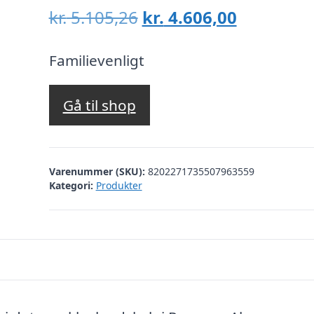
Den
Den
kr.
5.105,26
kr.
4.606,00
oprindelige
aktuelle
pris
pris
Familievenligt
var:
er:
kr. 5.105,26.
kr. 4.606,
Gå til shop
Varenummer (SKU):
8202271735507963559
Kategori:
Produkter