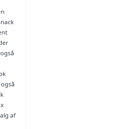
en
snack
ænt
eder
l også
nok
r også
sk
ax
alg af