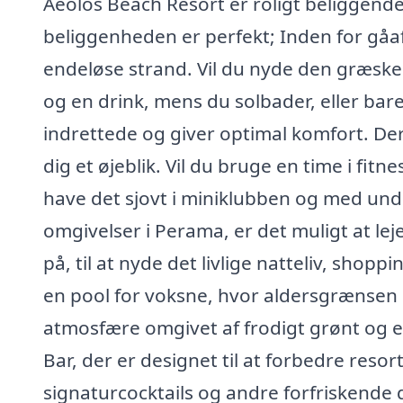
Aeolos Beach Resort er roligt beliggend
beliggenheden er perfekt; Inden for gåa
endeløse strand. Vil du nyde den græske
og en drink, mens du solbader, eller bar
indrettede og giver optimal komfort. Der 
dig et øjeblik. Vil du bruge en time i fitne
have det sjovt i miniklubben og med un
omgivelser i Perama, er det muligt at lej
på, til at nyde det livlige natteliv, sh
en pool for voksne, hvor aldersgrænsen e
atmosfære omgivet af frodigt grønt og en
Bar, der er designet til at forbedre reso
signaturcocktails og andre forfriskende 