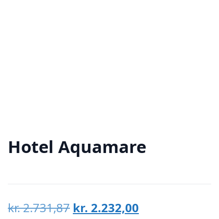
Hotel Aquamare
Den
Den
kr.
2.731,87
kr.
2.232,00