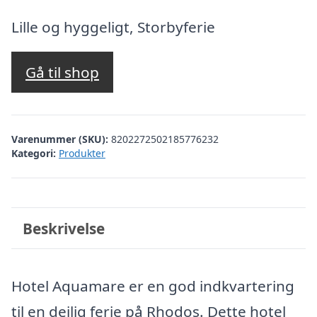
oprindelige
aktuelle
pris
pris
Lille og hyggeligt, Storbyferie
var:
er:
kr. 2.731,87.
kr. 2.232,00.
Gå til shop
Varenummer (SKU):
8202272502185776232
Kategori:
Produkter
Beskrivelse
Hotel Aquamare er en god indkvartering
til en dejlig ferie på Rhodos. Dette hotel