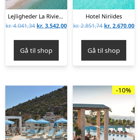
Lejligheder La Riviera Barbati
Hotel Niriides
Den
Den
Den
D
kr.
4.041,34
kr.
3.542,00
kr.
2.851,74
kr.
2.670,00
oprindelige
aktuelle
oprindelige
ak
pris
pris
pris
pr
Gå til shop
Gå til shop
var:
er:
var:
er
kr. 4.041,34.
kr. 3.542,00.
kr. 2.851,74.
kr
-10%