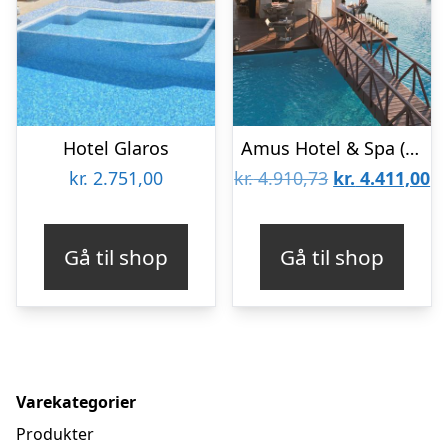
Hotel Glaros
Amus Hotel & Spa (Tidligere Rhodes Bay Hotel)
Den
D
kr.
2.751,00
kr.
4.910,73
kr.
4.411,00
oprindelige
ak
pris
pr
Gå til shop
Gå til shop
var:
er
kr. 4.910,73.
kr
Varekategorier
Produkter