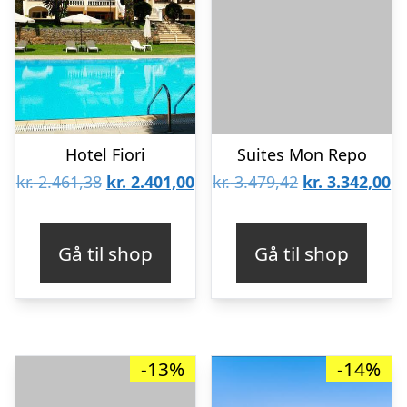
Hotel Fiori
Suites Mon Repo
Den
Den
Den
D
kr.
2.461,38
kr.
2.401,00
kr.
3.479,42
kr.
3.342,00
oprindelige
aktuelle
oprindelige
ak
pris
pris
pris
pr
Gå til shop
Gå til shop
var:
er:
var:
er
kr. 2.461,38.
kr. 2.401,00.
kr. 3.479,42.
kr
-13%
-14%