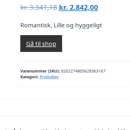
Den
Den
kr.
3.341,18
kr.
2.842,00
oprindelige
aktuelle
pris
pris
Romantisk, Lille og hyggeligt
var:
er:
kr. 3.341,18.
kr. 2.842,
Gå til shop
Varenummer (SKU):
8202274805629363167
Kategori:
Produkter