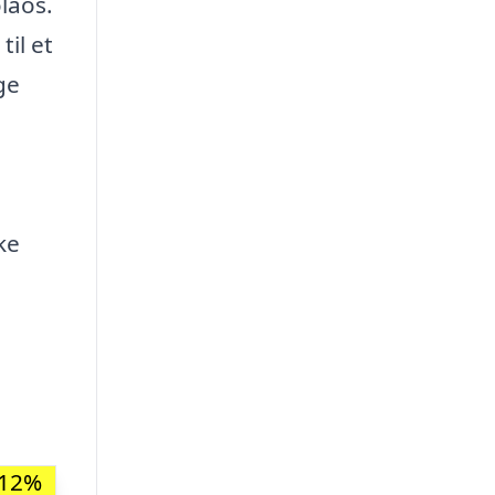
laos.
il et
ge
ke
-12%