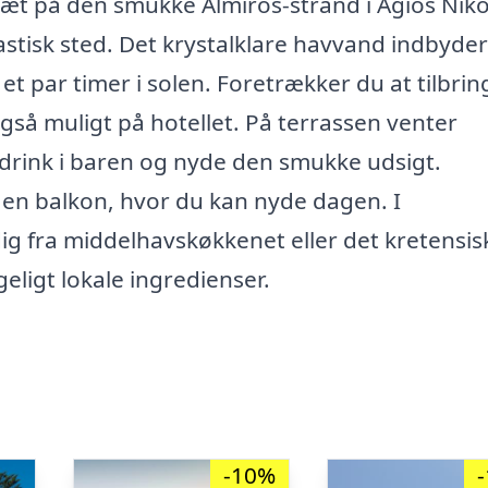
 tæt på den smukke Almiros-strand i Agios Niko
stisk sted. Det krystalklare havvand indbyder t
 et par timer i solen. Foretrækker du at tilbrin
gså muligt på hotellet. På terrassen venter
 drink i baren og nyde den smukke udsigt.
 en balkon, hvor du kan nyde dagen. I
 dig fra middelhavskøkkenet eller det kretensis
eligt lokale ingredienser.
-10%