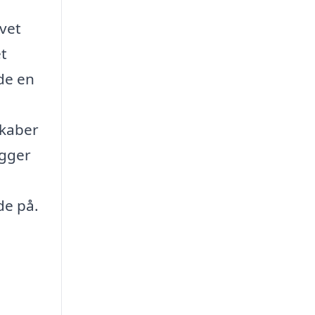
avet
et
yde en
skaber
igger
de på.