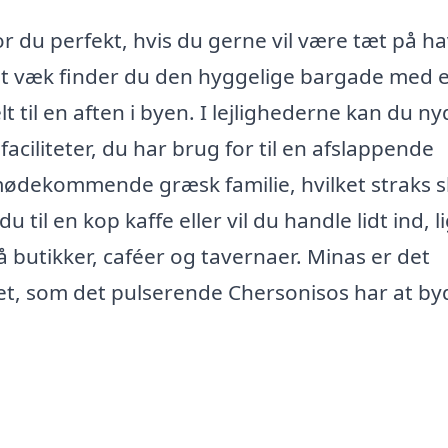
r du perfekt, hvis du gerne vil være tæt på h
ridt væk finder du den hyggelige bargade med 
t til en aften i byen. I lejlighederne kan du n
aciliteter, du har brug for til en afslappende
imødekommende græsk familie, hvilket straks 
til en kop kaffe eller vil du handle lidt ind, l
å butikker, caféer og tavernaer. Minas er det
et, som det pulserende Chersonisos har at by