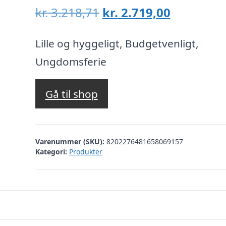
Den
Den
kr.
3.218,71
kr.
2.719,00
oprindelige
aktuelle
pris
pris
Lille og hyggeligt, Budgetvenligt,
var:
er:
Ungdomsferie
kr. 3.218,71.
kr. 2.719,
Gå til shop
Varenummer (SKU):
8202276481658069157
Kategori:
Produkter