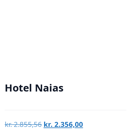
Hotel Naias
Den
Den
kr.
2.855,56
kr.
2.356,00