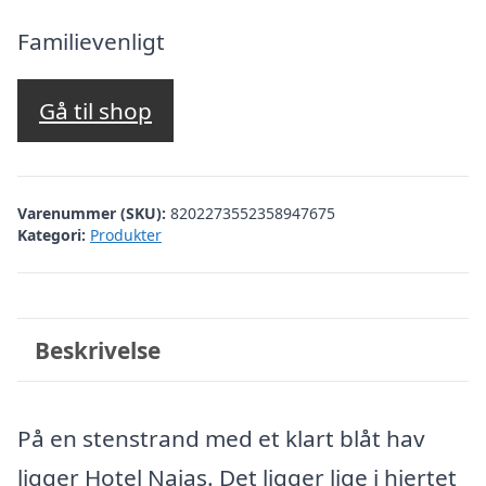
oprindelige
aktuelle
pris
pris
Familievenligt
var:
er:
kr. 2.855,56.
kr. 2.356,00.
Gå til shop
Varenummer (SKU):
8202273552358947675
Kategori:
Produkter
Beskrivelse
På en stenstrand med et klart blåt hav
ligger Hotel Naias. Det ligger lige i hjertet