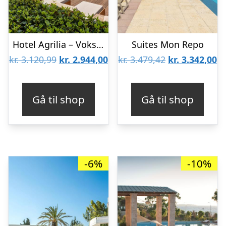
Hotel Agrilia – Voksenhotel
Suites Mon Repo
Den
Den
Den
D
kr.
3.120,99
kr.
2.944,00
kr.
3.479,42
kr.
3.342,00
oprindelige
aktuelle
oprindelige
ak
pris
pris
pris
pr
Gå til shop
Gå til shop
var:
er:
var:
er
kr. 3.120,99.
kr. 2.944,00.
kr. 3.479,42.
kr
-6%
-10%