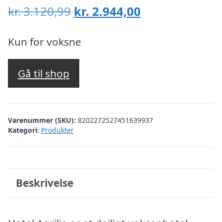
Den
Den
kr.
3.120,99
kr.
2.944,00
oprindelige
aktuelle
pris
pris
Kun for voksne
var:
er:
kr. 3.120,99.
kr. 2.944,00.
Gå til shop
Varenummer (SKU):
8202272527451639937
Kategori:
Produkter
Beskrivelse