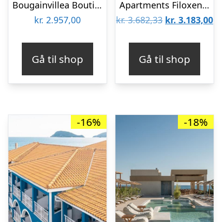
Bougainvillea Boutique Hotel
Apartments Filoxenia and Villas – inklusiv billeje
Den
D
kr.
2.957,00
kr.
3.682,33
kr.
3.183,00
oprindelige
ak
pris
pr
Gå til shop
Gå til shop
var:
er
kr. 3.682,33.
kr
-16%
-18%