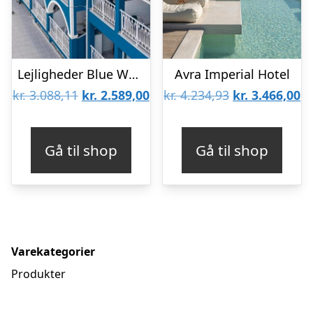
Lejligheder Blue Waves
Avra Imperial Hotel
Den
Den
Den
D
kr.
3.088,11
kr.
2.589,00
kr.
4.234,93
kr.
3.466,00
oprindelige
aktuelle
oprindelige
ak
pris
pris
pris
pr
Gå til shop
Gå til shop
var:
er:
var:
er
kr. 3.088,11.
kr. 2.589,00.
kr. 4.234,93.
kr
Varekategorier
Produkter