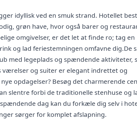
ger idyllisk ved en smuk strand. Hotellet best
frodig, grøn have, hvor også barer og restaura
elige omgivelser, er det let at finde ro; tag en
 drink og lad feriestemningen omfavne dig.De
lub med legeplads og spændende aktiviteter, 
ts værelser og suiter er elegant indrettet og
r til nye opdagelser? Besøg det charmerende c
kan slentre forbi de traditionelle stenhuse og 
n spændende dag kan du forkæle dig selv i hote
inger sørger for komplet afslapning.