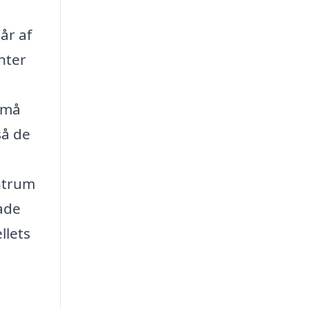
år af
nter
 små
så de
entrum
lade
llets