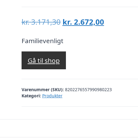
Den
Den
kr.
3.171,30
kr.
2.672,00
oprindelige
aktuelle
pris
pris
Familievenligt
var:
er:
kr. 3.171,30.
kr. 2.672,
Gå til shop
Varenummer (SKU):
8202276557990980223
Kategori:
Produkter