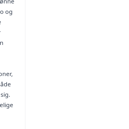
rønne
ro og
e
r
an
oner,
råde
sig.
elige