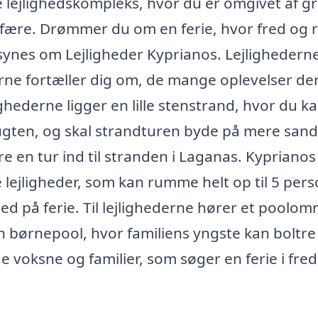
 lejlighedskompleks, hvor du er omgivet af g
fære. Drømmer du om en ferie, hvor fred og 
vl synes om Lejligheder Kyprianos. Lejlighedern
erne fortæller dig om, de mange oplevelser de
ighederne ligger en lille stenstrand, hvor du k
bugten, og skal strandturen byde på mere sand
e en tur ind til stranden i Laganas. Kyprianos
 lejligheder, som kan rumme helt op til 5 pers
ed på ferie. Til lejlighederne hører et poolom
børnepool, hvor familiens yngste kan boltre 
e voksne og familier, som søger en ferie i fred