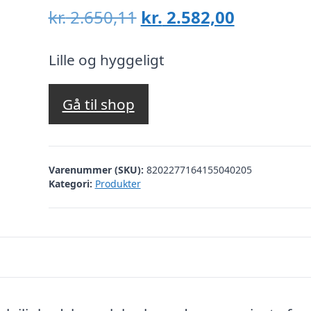
Den
Den
kr.
2.650,11
kr.
2.582,00
oprindelige
aktuelle
pris
pris
Lille og hyggeligt
var:
er:
kr. 2.650,11.
kr. 2.582,
Gå til shop
Varenummer (SKU):
8202277164155040205
Kategori:
Produkter