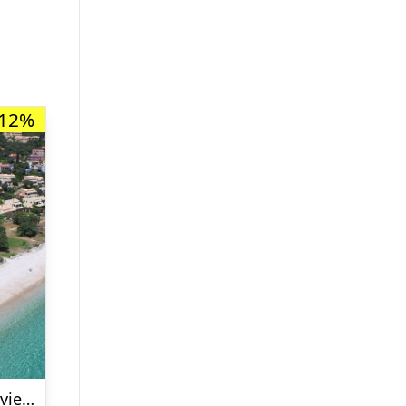
-12%
Lejligheder La Riviera Barbati