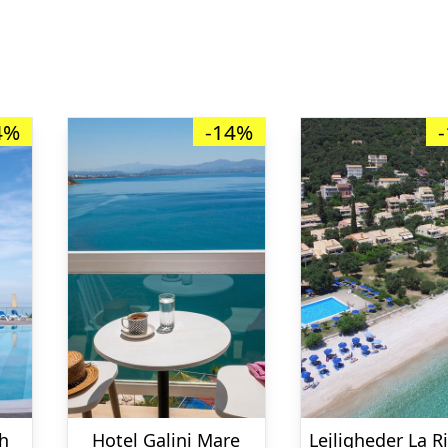
4%
-14%
ch
Hotel Galini Mare