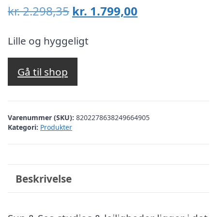
Den
Den
kr.
2.298,35
kr.
1.799,00
oprindelige
aktuelle
pris
pris
Lille og hyggeligt
var:
er:
kr. 2.298,35.
kr. 1.799,00.
Gå til shop
Varenummer (SKU):
8202278638249664905
Kategori:
Produkter
Beskrivelse