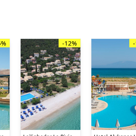
5%
-12%