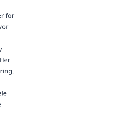
r for
vor
y
 Her
ring,
ele
e