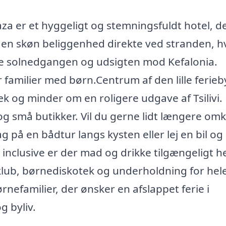
a er et hyggeligt og stemningsfuldt hotel, de
ar en skøn beliggenhed direkte ved stranden, h
de solnedgangen og udsigten mod Kefalonia.
 familier med børn.Centrum af den lille ferieb
k og minder om en roligere udgave af Tsilivi.
og små butikker. Vil du gerne lidt længere omk
g på en bådtur langs kysten eller lej en bil og
inclusive er der mad og drikke tilgængeligt h
klub, børnediskotek og underholdning for hel
ørnefamilier, der ønsker en afslappet ferie i
 byliv.