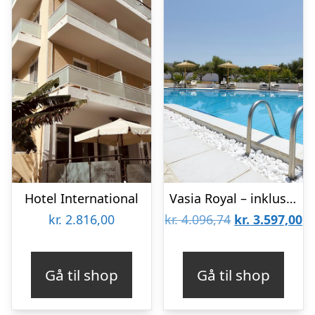
Hotel International
Vasia Royal – inklusiv billeje
Den
D
kr.
2.816,00
kr.
4.096,74
kr.
3.597,00
oprindelige
ak
pris
pr
Gå til shop
Gå til shop
var:
er
kr. 4.096,74.
kr