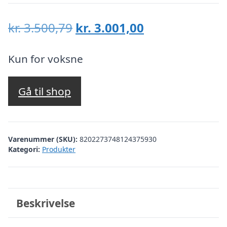
Den
Den
kr.
3.500,79
kr.
3.001,00
oprindelige
aktuelle
pris
pris
Kun for voksne
var:
er:
kr. 3.500,79.
kr. 3.001,00.
Gå til shop
Varenummer (SKU):
8202273748124375930
Kategori:
Produkter
Beskrivelse