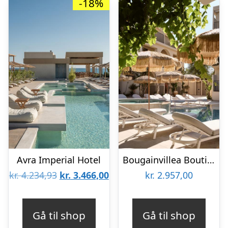
-18%
Avra Imperial Hotel
Bougainvillea Boutique Hotel
Den
Den
kr.
4.234,93
kr.
3.466,00
kr.
2.957,00
oprindelige
aktuelle
pris
pris
Gå til shop
Gå til shop
var:
er: