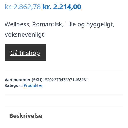
Den
Den
kr.
2.862,78
kr.
2.214,00
oprindelige
aktuelle
pris
pris
Wellness, Romantisk, Lille og hyggeligt,
var:
er:
Voksnevenligt
kr. 2.862,78.
kr. 2.214,00.
Gå til shop
Varenummer (SKU):
8202275436971468181
Kategori:
Produkter
Beskrivelse