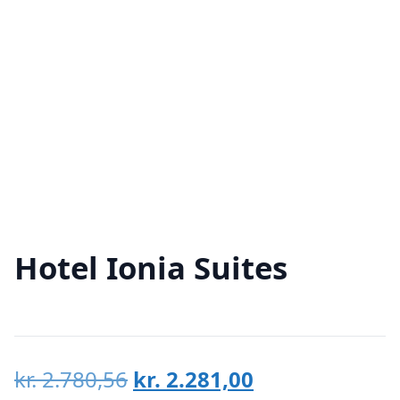
Hotel Ionia Suites
Den
Den
kr.
2.780,56
kr.
2.281,00