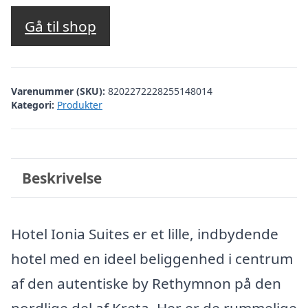
oprindelige
aktuelle
pris
pris
Gå til shop
var:
er:
kr. 2.780,56.
kr. 2.281,00.
Varenummer (SKU):
8202272228255148014
Kategori:
Produkter
Beskrivelse
Hotel Ionia Suites er et lille, indbydende
hotel med en ideel beliggenhed i centrum
af den autentiske by Rethymnon på den