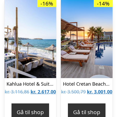
-16%
-14%
Kahlua Hotel & Suites
Hotel Cretan Beach Resort – Voksenhotel
Den
Den
Den
D
kr.
3.116,86
kr.
2.617,00
kr.
3.500,79
kr.
3.001,00
oprindelige
aktuelle
oprindelige
ak
pris
pris
pris
pr
Gå til shop
Gå til shop
var:
er:
var:
er