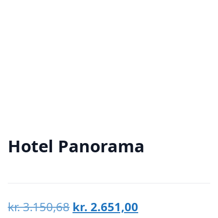
Hotel Panorama
Den
Den
kr.
3.150,68
kr.
2.651,00