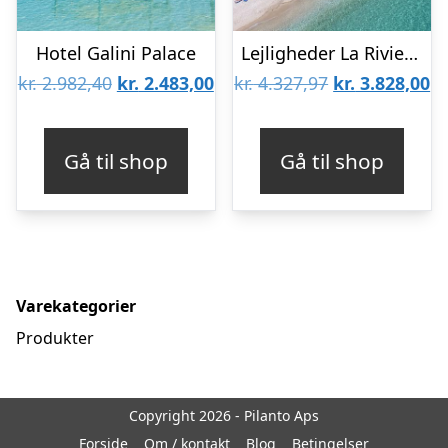
Hotel Galini Palace
Lejligheder La Riviera Barbati
Den
Den
Den
D
kr.
2.982,40
kr.
2.483,00
kr.
4.327,97
kr.
3.828,00
oprindelige
aktuelle
oprindelige
ak
pris
pris
pris
pr
Gå til shop
Gå til shop
var:
er:
var:
er
kr. 2.982,40.
kr. 2.483,00.
kr. 4.327,97.
kr
Varekategorier
Produkter
Copyright 2026 - Pilanto Aps
Forside
Om / kontakt
Blog
Betingelser