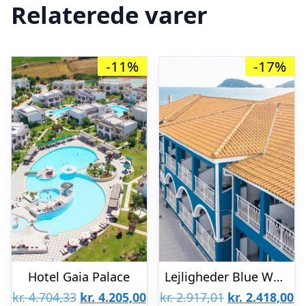
Relaterede varer
-11%
-17%
Hotel Gaia Palace
Lejligheder Blue Waves
Den
Den
Den
D
kr.
4.704,33
kr.
4.205,00
kr.
2.917,01
kr.
2.418,00