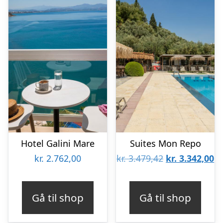
Hotel Galini Mare
Suites Mon Repo
Den
D
kr.
2.762,00
kr.
3.479,42
kr.
3.342,00
oprindelige
ak
pris
pr
Gå til shop
Gå til shop
var:
er
kr. 3.479,42.
kr