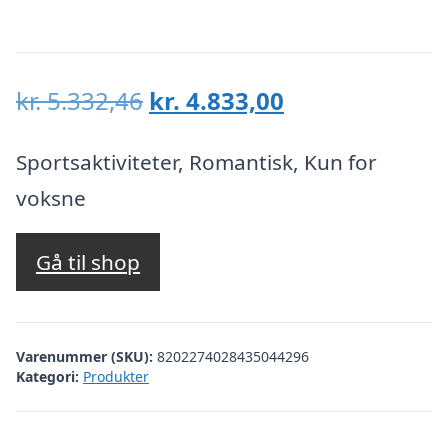
Den
Den
kr.
5.332,46
kr.
4.833,00
oprindelige
aktuelle
pris
pris
Sportsaktiviteter, Romantisk, Kun for
var:
er:
voksne
kr. 5.332,46.
kr. 4.833,00.
Gå til shop
Varenummer (SKU):
8202274028435044296
Kategori:
Produkter