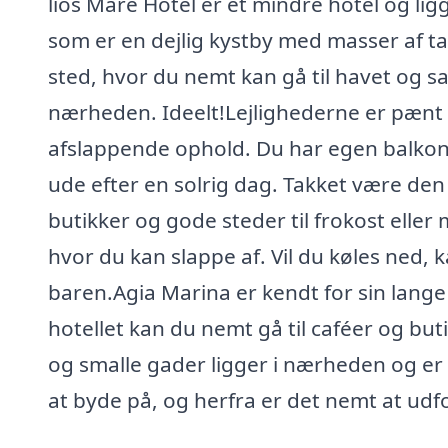
lios Mare Hotel er et mindre hotel og li
som er en dejlig kystby med masser af t
sted, hvor du nemt kan gå til havet og s
nærheden. Ideelt!Lejlighederne er pænt i
afslappende ophold. Du har egen balkon el
ude efter en solrig dag. Takket være de
butikker og gode steder til frokost eller
hvor du kan slappe af. Vil du køles ned, k
baren.Agia Marina er kendt for sin lan
hotellet kan du nemt gå til caféer og b
og smalle gader ligger i nærheden og er l
at byde på, og herfra er det nemt at udf