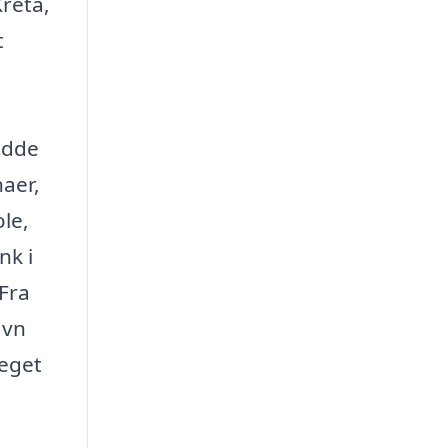
Kreta,
t
sidde
aer,
le,
nk i
Fra
avn
meget