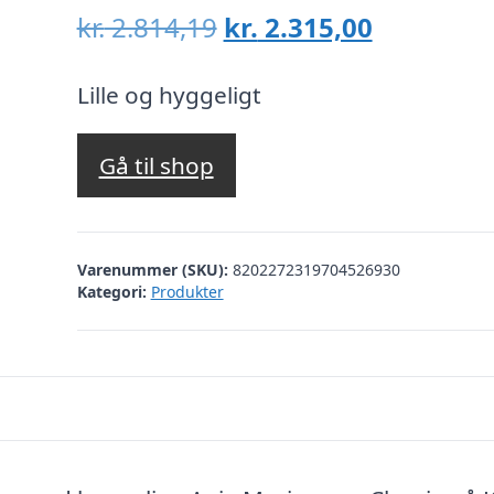
Den
Den
kr.
2.814,19
kr.
2.315,00
oprindelige
aktuelle
pris
pris
Lille og hyggeligt
var:
er:
kr. 2.814,19.
kr. 2.315,
Gå til shop
Varenummer (SKU):
8202272319704526930
Kategori:
Produkter