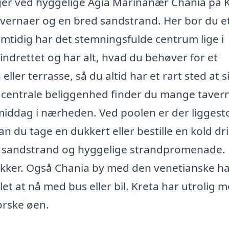
gger ved hyggelige Agia Marinanær Chania på 
avernaer og en bred sandstrand. Her bor du e
amtidig har det stemningsfulde centrum lige i
ndrettet og har alt, hvad du behøver for et
ler terrasse, så du altid har et rart sted at 
n centrale beliggenhed finder du mange tavern
 middag i nærheden. Ved poolen er der liggesto
an du tage en dukkert eller bestille en kold dri
ge sandstrand og hyggelige strandpromenade. 
utikker. Også Chania by med den venetianske h
et at nå med bus eller bil. Kreta har utrolig 
orske øen.