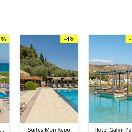
1%
-4%
Hotel Alykanas Village
Suites Mon Repo
Hotel Galini Pa