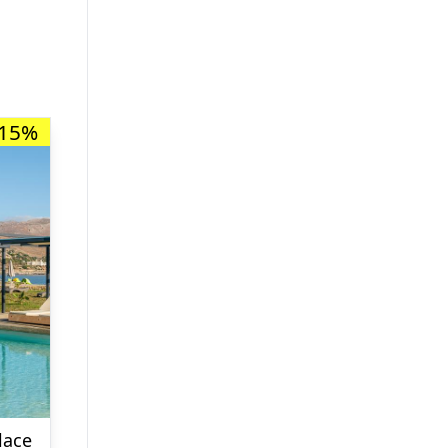
-15%
lace