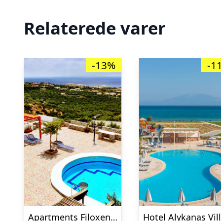
Relaterede varer
-13%
-1
Apartments Filoxenia and Villas – inklusiv billeje