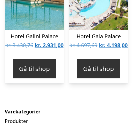
Hotel Galini Palace
Hotel Gaia Palace
Den
Den
Den
D
kr.
3.430,76
kr.
2.931,00
kr.
4.697,69
kr.
4.198,00
oprindelige
aktuelle
oprindelige
ak
pris
pris
pris
pr
Gå til shop
Gå til shop
var:
er:
var:
er
kr. 3.430,76.
kr. 2.931,00.
kr. 4.697,69.
kr
Varekategorier
Produkter