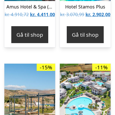
Amus Hotel & Spa (Tidligere Rhodes Bay Hotel)
Hotel Stamos Plus
Den
Den
Den
D
kr.
4.910,72
kr.
4.411,00
kr.
3.070,99
kr.
2.902,00
oprindelige
aktuelle
oprindelige
ak
pris
pris
pris
pr
Gå til shop
Gå til shop
var:
er:
var:
er
kr. 4.910,72.
kr. 4.411,00.
kr. 3.070,99.
kr
-15%
-11%