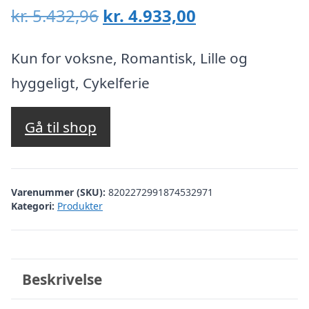
Den
Den
kr.
5.432,96
kr.
4.933,00
oprindelige
aktuelle
pris
pris
Kun for voksne, Romantisk, Lille og
var:
er:
hyggeligt, Cykelferie
kr. 5.432,96.
kr. 4.933,00.
Gå til shop
Varenummer (SKU):
8202272991874532971
Kategori:
Produkter
Beskrivelse