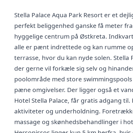
Stella Palace Aqua Park Resort er et dejli
perfekt beliggenhed ganske få meter fra
hyggelige centrum på Østkreta. Indkvarte
alle er pænt indrettede og kan rumme op 
terrasse, hvor du kan nyde solen. Stella 
der gerne vil forkæle sig selv og hinand
poolområde med store swimmingspools o
pæne omgivelser. Der ligger også et van
Hotel Stella Palace, får gratis adgang ti
aktiviteter og underholdning. Foretrække
massage og skønhedsbehandlinger i hotel
Hersonissos ligger kun 5 km herfra, hvis