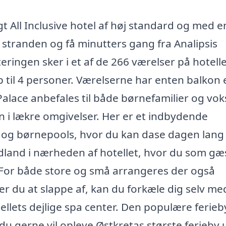
gt All Inclusive hotel af høj standard og med e
 stranden og få minutters gang fra Analipsis
ringen sker i et af de 266 værelser på hotelle
til 4 personer. Værelserne har enten balkon e
Palace anbefales til både børnefamilier og vok
en i lækre omgivelser. Her er et indbydende
g børnepools, hvor du kan dase dagen lang 
dland i nærheden af hotellet, hvor du som gæ
l. For både store og små arrangeres der også
r du at slappe af, kan du forkæle dig selv me
lets dejlige spa center. Den populære ferieb
 du gerne vil opleve Østkretas største ferieby