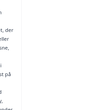
n
t, der
ller
sne,
i
st på
d
y,
 under